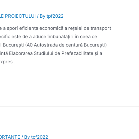
LE PROIECTULUI
/ By
tpf2022
e a spori eficiența economică a rețelei de transport
cific este de a aduce îmbunătățiri în ceea ce
ul București (A0 Autostrada de centură București)-
intă Elaborarea Studiului de Prefezabilitate și a
Expres …
PORTANTE
/ By
tpf2022