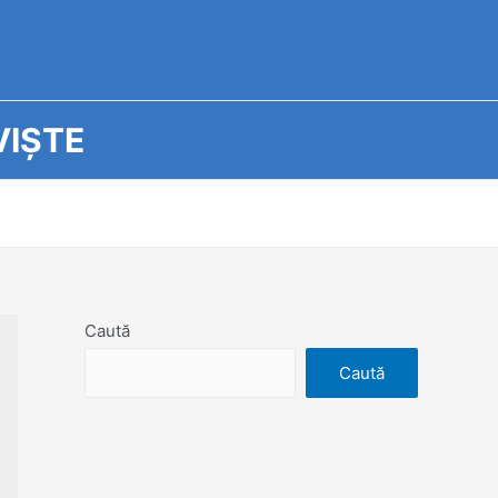
I
Ș
TE
Caută
Caută