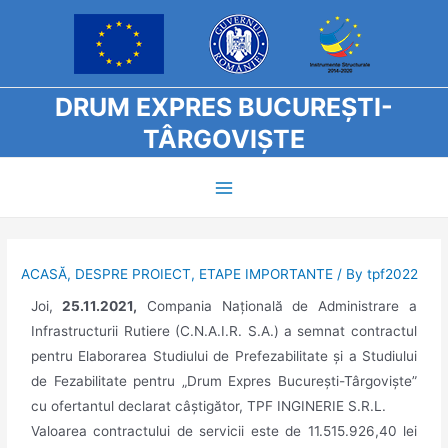
DRUM EXPRES BUCUREȘTI-
TÂRGOVI
Ș
TE
ACASĂ
,
DESPRE PROIECT
,
ETAPE IMPORTANTE
/ By
tpf2022
Joi,
25.11.2021,
Compania Națională de Administrare a
Infrastructurii Rutiere (C.N.A.I.R. S.A.) a semnat contractul
pentru Elaborarea Studiului de Prefezabilitate și a Studiului
de Fezabilitate pentru „Drum Expres București-Târgoviște”
cu ofertantul declarat câștigător, TPF INGINERIE S.R.L.
Valoarea contractului de servicii este de 11.515.926,40 lei